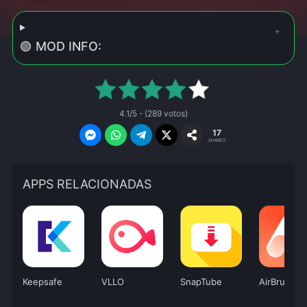
🟢 MOD INFO:
4.1/5 - (289 votos)
17
SHARES
APPS RELACIONADAS
Keepsafe
VLLO
SnapTube
AirBrush