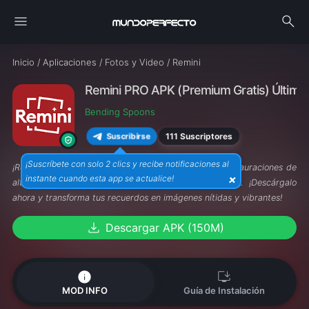
menu
search
Inicio
/
Aplicaciones
/
Fotos y Video
/
Remini
Remini PRO APK (Premium Gratis) Última 
Bending Spoons
111 Suscriptores
Suscribirse
¡Suscríbete con solo 2 clics y recibe notificaciones al
¡Revive tus fotos con
Remini PRO APK
! Disfruta de restauraciones de
×
instante cuando esta app se actualice!
alta calidad, sin anuncios y mejoras impresionantes. ¡Descárgalo
ahora y transforma tus recuerdos en imágenes nítidas y vibrantes!
download
Descargar APK (150M)
info
install_desktop
MOD INFO
Guía de Instalación