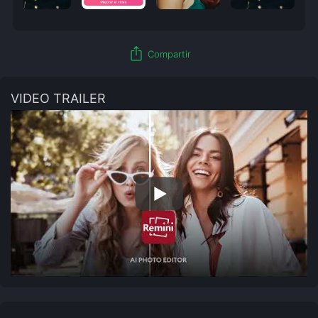
ios_share
Compartir
VIDEO TRAILER