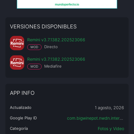
VERSIONES DISPONIBLES
Remini v3.7.1382.202523066
Directo
MOD
Remini v3.7.1382.202523066
Mediafire
MOD
APP INFO
Actualizado
1 agosto, 2026
Google Play ID
com.bigwinepot.nwdn.international
Categoría
Fotos y Video