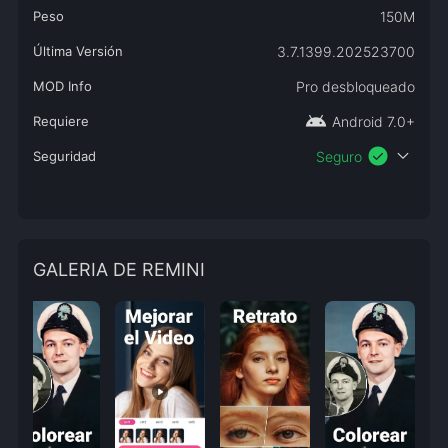
Peso
150M
Última Versión
3.7.1399.202523700
MOD Info
Pro desbloqueado
android
Requiere
Android 7.0+
check_circle
expand_more
Seguridad
Seguro
GALERIA DE REMINI